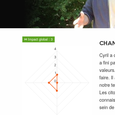
Impact global : 3
CHAN
4
Cyril a
3
a fini p
2
valeurs.
1
faire. I
0
notre t
Les cit
connais
sein de 