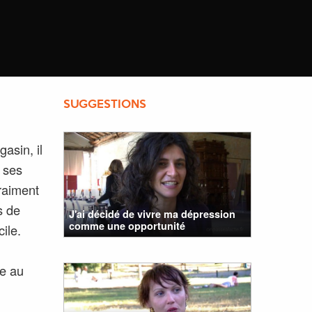
SUGGESTIONS
asin, il
t ses
vraiment
s de
J'ai décidé de vivre ma dépression
comme une opportunité
ile.
le au