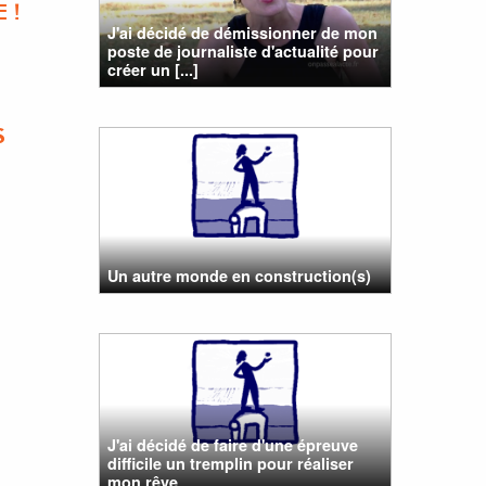
 !
J'ai décidé de démissionner de mon
poste de journaliste d'actualité pour
créer un [...]
S
Un autre monde en construction(s)
J'ai décidé de faire d'une épreuve
difficile un tremplin pour réaliser
mon rêve