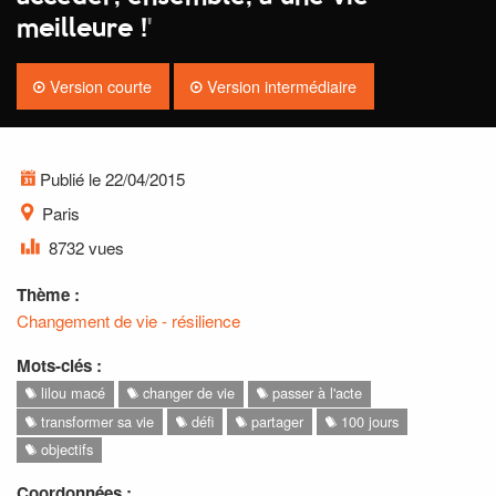
meilleure !
'
Version courte
Version intermédiaire
Publié le 22/04/2015
Paris
8732 vues
Thème :
Changement de vie - résilience
Mots-clés :
lilou macé
changer de vie
passer à l'acte
transformer sa vie
défi
partager
100 jours
objectifs
Coordonnées :