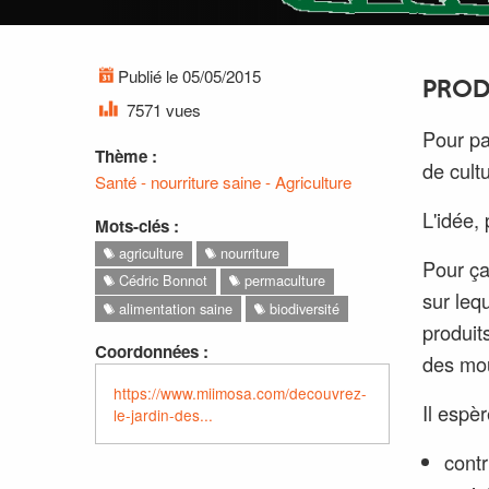
Publié le 05/05/2015
PROD
7571 vues
Pour pa
Thème :
de cult
Santé - nourriture saine - Agriculture
L'idée,
Mots-clés :
agriculture
nourriture
Pour ça
Cédric Bonnot
permaculture
sur leq
alimentation saine
biodiversité
produit
Coordonnées :
des mo
https://www.miimosa.com/decouvrez-
Il espèr
le-jardin-des...
contr