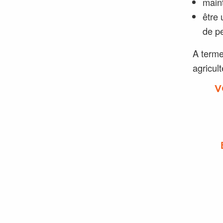
maint
être 
de p
A terme
agricult
V