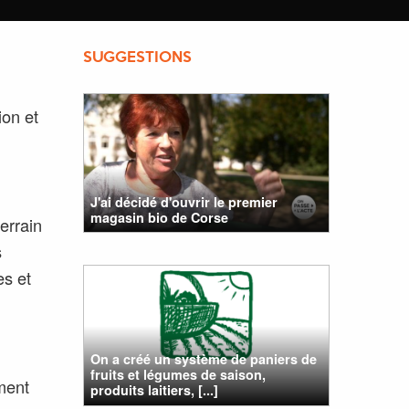
SUGGESTIONS
ion et
J'ai décidé d'ouvrir le premier
magasin bio de Corse
errain
s
es et
On a créé un système de paniers de
fruits et légumes de saison,
ment
produits laitiers, [...]