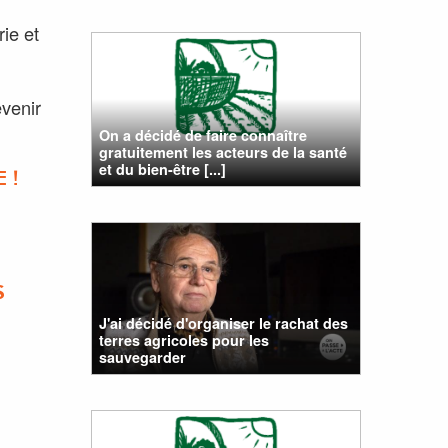
ie et
evenir
On a décidé de faire connaître
gratuitement les acteurs de la santé
et du bien-être [...]
 !
S
J'ai décidé d'organiser le rachat des
terres agricoles pour les
sauvegarder