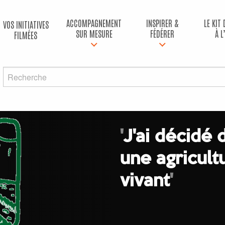
ACCOMPAGNEMENT
INSPIRER &
LE KIT
VOS INITIATIVES
SUR MESURE
FÉDÉRER
À L
FILMÉES
'
J'ai décidé
une agricul
vivant
'