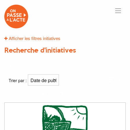
Afficher les filtres initiatives
Recherche d'initiatives
1
résultats
Trier par :
Résultat(s) pour
"Cédric"
et
"Bonnot"
: