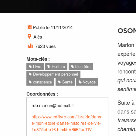
Publié le 11/11/2014
OSON
Alès
Marion 
7623 vues
expérie
Mots-clés :
voyages 
Livre
Ecriture
bien-être
rencont
Développement personnel
qui nou
conscience
Santé
Voyage
sentime
Coordonnées :
Suite à
reb.marion@hotmail.fr
dans sa 
http://www.edilivre.com/librairie/dans
travers
e-mon-etoile-danse-histoires-de-vie-
chemin.
1e875ebb16.html#.VBiiF2ocTIV