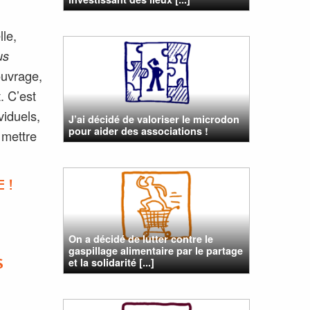
lle,
us
ouvrage,
.
C’est
iduels,
J’ai décidé de valoriser le microdon
pour aider des associations !
 mettre
 !
On a décidé de lutter contre le
gaspillage alimentaire par le partage
et la solidarité [...]
S