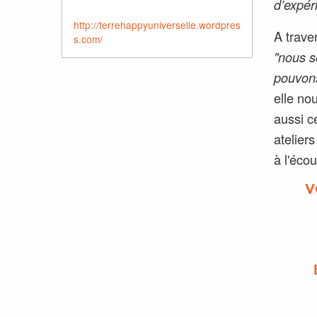
d’expér
http://terrehappyuniverselle.wordpres
A trave
s.com/
"nous 
pouvons
elle nou
aussi c
atelier
à l'écou
V