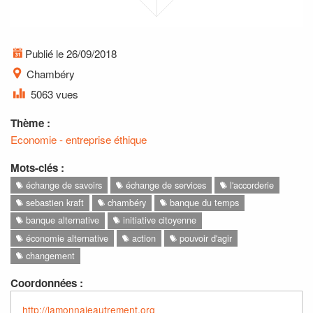
Publié le 26/09/2018
Chambéry
5063 vues
Thème :
Economie - entreprise éthique
Mots-clés :
échange de savoirs
échange de services
l'accorderie
sebastien kraft
chambéry
banque du temps
banque alternative
initiative citoyenne
économie alternative
action
pouvoir d'agir
changement
Coordonnées :
http://lamonnaieautrement.org