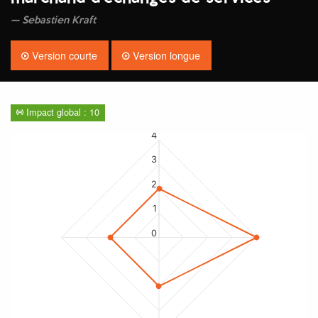
Sebastien Kraft
Version courte
Version longue
Impact global : 10
4
3
2
1
0