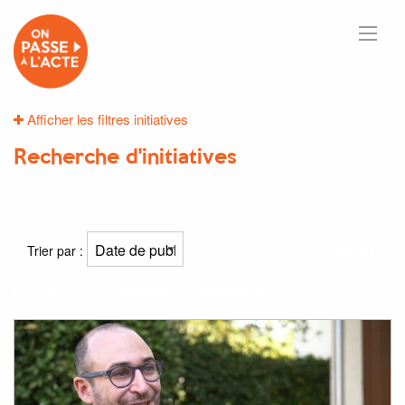
Afficher les filtres initiatives
Recherche d'initiatives
7
résultats
Trier par :
Résultat(s) pour
"banque"
et
"alternative"
: