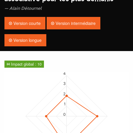
Alain Détournel
Version courte
Version intermédiaire
Version longue
Impact global : 10
4
3
2
1
0