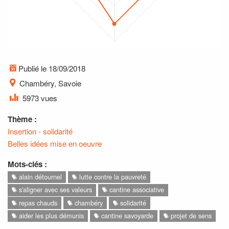
Publié le 18/09/2018
Chambéry, Savoie
5973 vues
Thème :
Insertion - solidarité
Belles idées mise en oeuvre
Mots-clés :
alain détournel
lutte contre la pauvreté
s'aligner avec ses valeurs
cantine associative
repas chauds
chambéry
solidarité
aider les plus démunis
cantine savoyarde
projet de sens