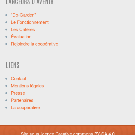
LANCEURS D'AVENIR
"Do-Garden"
Le Fonctionnement
Les Critères
Évaluation
Rejoindre la coopérative
LIENS
Contact
Mentions légales
Presse
Partenaires
La coopérative
Site sous licence
Creative commons BY-SA 4.0