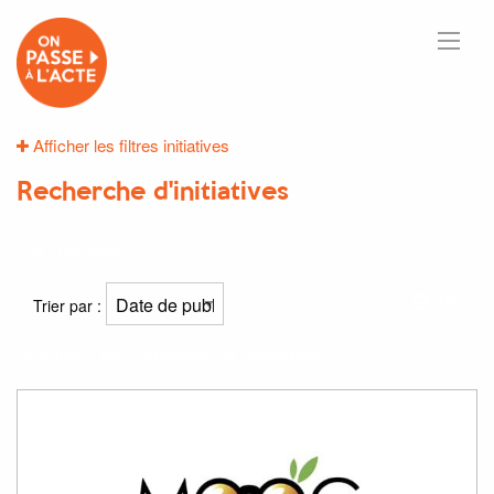
Afficher les filtres initiatives
Recherche d'initiatives
5
résultats
Trier par :
Résultat(s) pour
"écologie"
et
"appliquée"
: