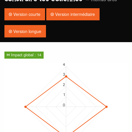
Thomas Gros
Version courte
Version intermédiaire
Version longue
Impact global : 14
4
3
2
1
0