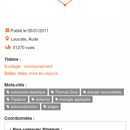
Publié le 05/01/2011
Leucate, Aude
31270 vues
Thème :
Ecologie - environnement
Belles idées mise en oeuvre
Mots-clés :
autonomie électrique
Thomas Gros
énergie renouvelable
Tripalium
éolienne
écologie appliquée
autoconstruction
stages
Coordonnées :
> Pour contacter Tripalium :