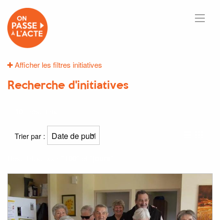
Afficher les filtres initiatives
Recherche d'initiatives
10
résultats
Trier par :
Résultat(s) pour
"100"
et
"jours"
: