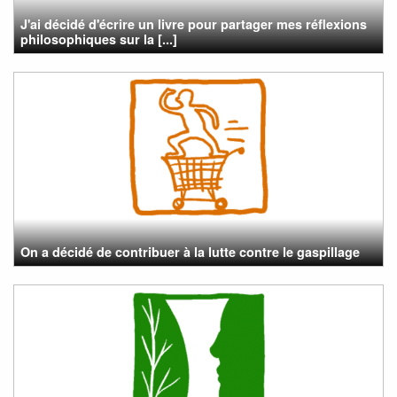
J'ai décidé d'écrire un livre pour partager mes réflexions
philosophiques sur la [...]
On a décidé de contribuer à la lutte contre le gaspillage