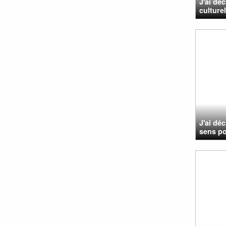
J'ai dé
culture
J'ai dé
sens po