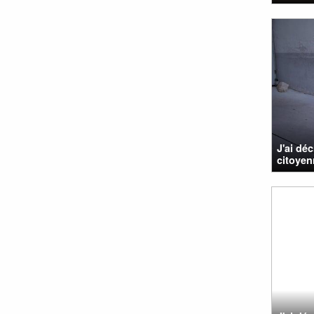
J'ai déc
citoyen