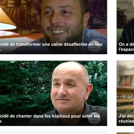
cidé de transformer une usine désaffectée en lieu
On a dé
.
l'espace
cidé de chanter dans les hôpitaux pour aider les
J'ai dé
s
réunis