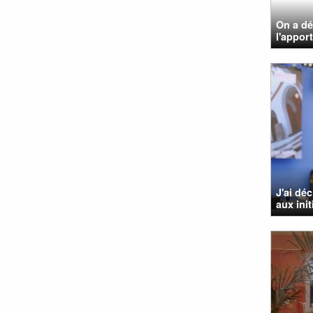
On a dé
l'apport
J'ai dé
aux init