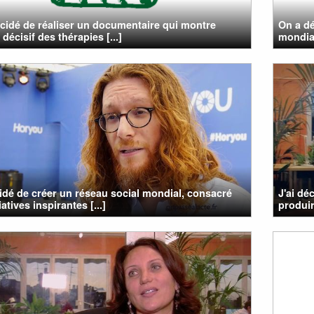
cidé de réaliser un documentaire qui montre
On a dé
 décisif des thérapies [...]
mondial
cidé de créer un réseau social mondial, consacré
J'ai dé
iatives inspirantes [...]
produir