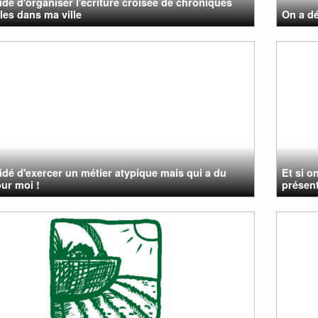
cidé d'organiser l'écriture croisée de chroniques
lles dans ma ville
On a dé
cidé d'exercer un métier atypique mais qui a du
Et si o
ur moi !
présenta