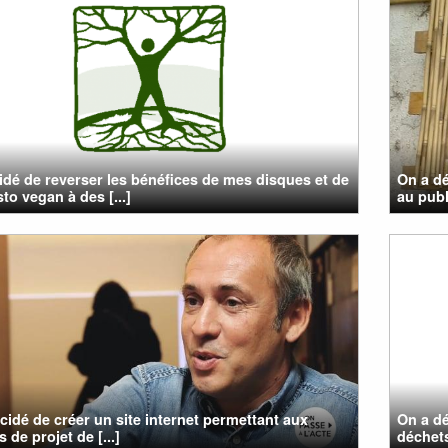
cidé de reverser les bénéfices de mes disques et de
On a dé
to vegan à des [...]
au publ
cidé de créer un site internet permettant aux
On a dé
 de projet de [...]
déchets,