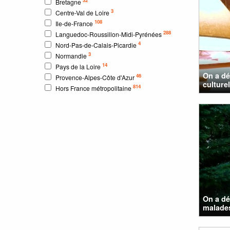
Bretagne
3
Centre-Val de Loire
108
Ile-de-France
288
Languedoc-Roussillon-Midi-Pyrénées
4
Nord-Pas-de-Calais-Picardie
3
Normandie
14
Pays de la Loire
On a dé
46
Provence-Alpes-Côte d'Azur
culturel
814
Hors France métropolitaine
On a dé
malade