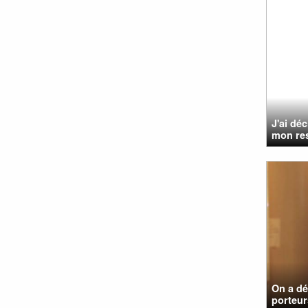
J'ai dé
mon res
On a dé
porteurs