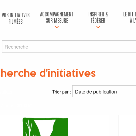
ACCOMPAGNEMENT
INSPIRER &
LE KIT
VOS INITIATIVES
SUR MESURE
FÉDÉRER
À L
FILMÉES
herche d'initiatives
ultats
Trier par :
(s) pour
"artiste"
: