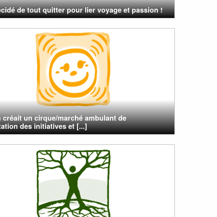
cidé de tout quitter pour lier voyage et passion !
n créait un cirque/marché ambulant de
tion des initiatives et [...]