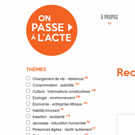
À PROPOS
THÈMES
Rec
86
Changement de vie - résilience
107
Consommation - sobriété
63
rés
149
Culture - informations constructives
240
Ecologie - environnement
142
Economie - entreprise éthique
Résultat
76
Habitat innovant
116
Insertion - solidarité
80
Jeunesse - éducation humaniste
57
Personnes âgées - vieillir autrement
83