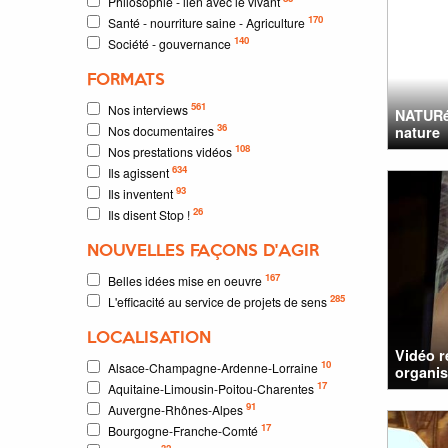
Philosophie - lien avec le vivant
170
Santé - nourriture saine - Agriculture
140
Société - gouvernance
FORMATS
561
Nos interviews
NATURéO
36
Nos documentaires
nature
108
Nos prestations vidéos
634
Ils agissent
93
Ils inventent
26
Ils disent Stop !
NOUVELLES FAÇONS D'AGIR
167
Belles idées mise en oeuvre
285
L'efficacité au service de projets de sens
LOCALISATION
Vidéo r
10
Alsace-Champagne-Ardenne-Lorraine
organis
17
Aquitaine-Limousin-Poitou-Charentes
91
Auvergne-Rhônes-Alpes
17
Bourgogne-Franche-Comté
32