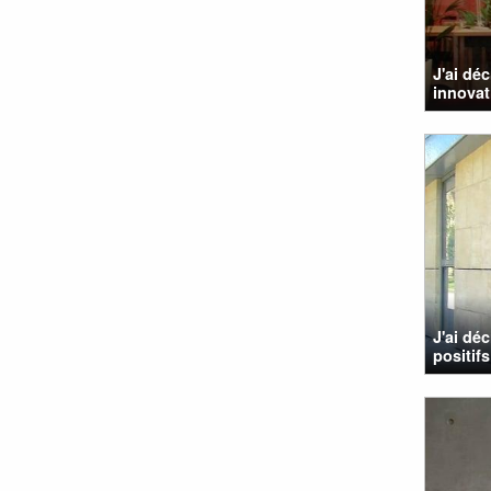
J'ai dé
innovat
J'ai dé
positif