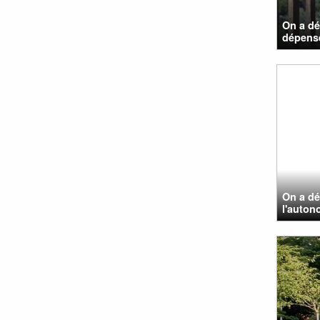
On a dé
dépens
On a dé
l'autono