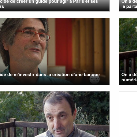
cidé de créer un guide pour agir à Paris et ses
On a dé
rs
le parta
cidé de m'investir dans la création d'une banque
On a d
numéri