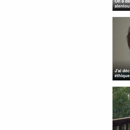
On a dé
alentou
J'ai dé
éthique