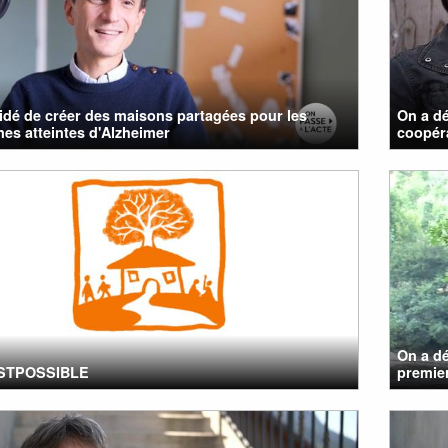
cidé de créer des maisons partagées pour les
On a dé
es atteintes d'Alzheimer
coopéra
On a dé
STPOSSIBLE
premier