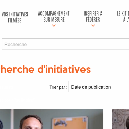
ACCOMPAGNEMENT
INSPIRER &
LE KIT
VOS INITIATIVES
SUR MESURE
FÉDÉRER
À L
FILMÉES
herche d'initiatives
ésultats
Trier par :
(s) pour
"solidaire"
: