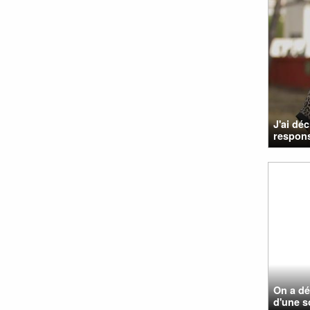
J'ai dé
respons
On a dé
d'une so