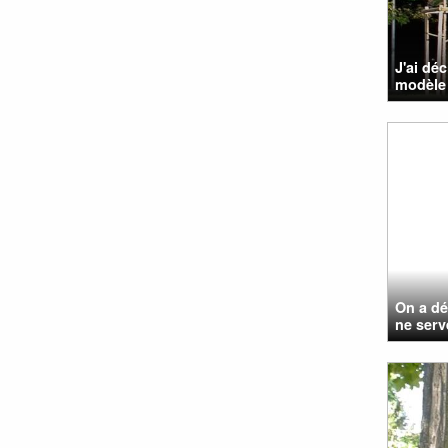
J'ai dé
modèle 
On a dé
ne serv