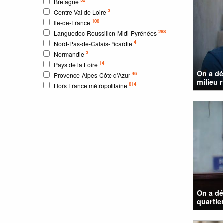
Bretagne
3
Centre-Val de Loire
108
Ile-de-France
288
Languedoc-Roussillon-Midi-Pyrénées
4
Nord-Pas-de-Calais-Picardie
3
Normandie
14
Pays de la Loire
On a dé
46
Provence-Alpes-Côte d'Azur
milieu r
814
Hors France métropolitaine
On a dé
quartier