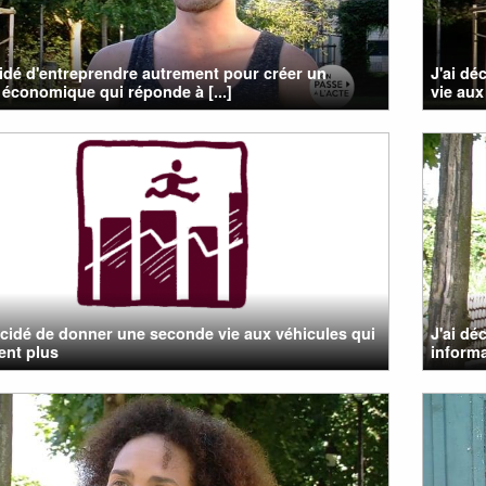
cidé d'entreprendre autrement pour créer un
J'ai dé
économique qui réponde à [...]
vie aux
cidé de donner une seconde vie aux véhicules qui
J'ai dé
ent plus
informa