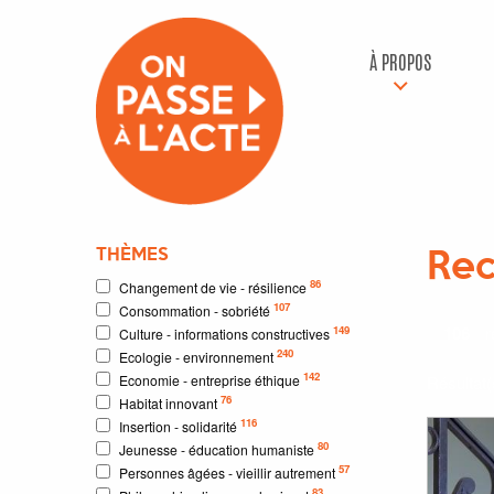
À PROPOS
THÈMES
Rec
86
Changement de vie - résilience
107
Consommation - sobriété
106
r
149
Culture - informations constructives
240
Ecologie - environnement
142
Economie - entreprise éthique
Résultat
76
Habitat innovant
116
Insertion - solidarité
80
Jeunesse - éducation humaniste
57
Personnes âgées - vieillir autrement
83