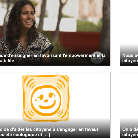
cidé d'enseigner en favorisant l'empowerment et la
Nous a
abilité
citoyen
cidé d'aider les citoyens à s'engager en faveur
On a dé
ciété écologique et [...]
citoye