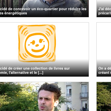
cidé de concevoir un éco-quartier pour réduire les
J'ai dé
es énergétiques
précari
cidé de créer une collection de livres sur
On a dé
mie, l'alternative et le [...]
créant 