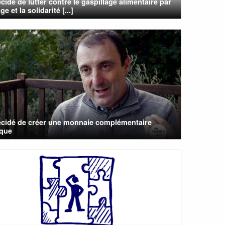
cidé de lutter contre le gaspillage alimentaire par
ge et la solidarité [...]
écidé de créer une monnaie complémentaire
que