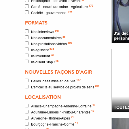
Philosophie - lien avec le vivant
170
Santé - nourriture saine - Agriculture
140
Société - gouvernance
FORMATS
561
Nos interviews
J'ai dé
36
Nos documentaires
personn
108
Nos prestations vidéos
634
Ils agissent
93
Ils inventent
26
Ils disent Stop !
NOUVELLES FAÇONS D'AGIR
167
Belles idées mise en oeuvre
285
L'efficacité au service de projets de sens
LOCALISATION
10
Alsace-Champagne-Ardenne-Lorraine
TOUTE
17
Aquitaine-Limousin-Poitou-Charentes
91
Auvergne-Rhônes-Alpes
17
Bourgogne-Franche-Comté
32