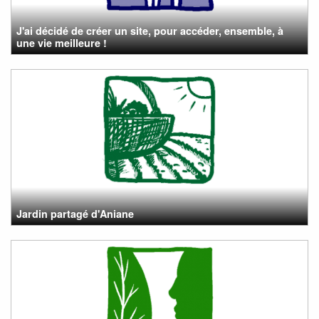
J'ai décidé de créer un site, pour accéder, ensemble, à
une vie meilleure !
Jardin partagé d'Aniane