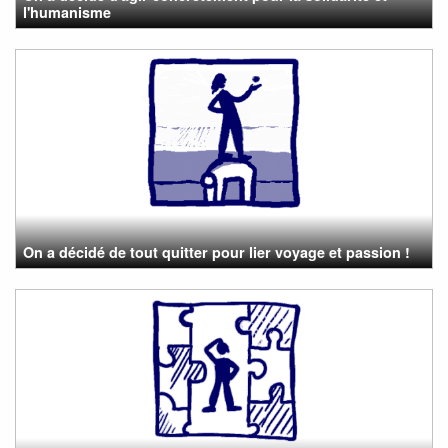
l'humanisme
On a décidé de tout quitter pour lier voyage et passion !