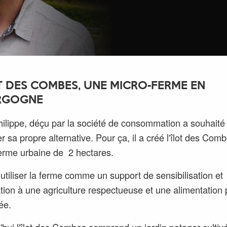
OT DES COMBES, UNE MICRO-FERME EN
RGOGNE
ilippe, déçu par la société de consommation a souhaité
r sa propre alternative. Pour ça, il a créé l'îlot des Com
erme urbaine de 2 hectares.
: utiliser la ferme comme un support de sensibilisation et
tion à une agriculture respectueuse et une alimentation 
ée.
'hui l'îlot des Combes comprend un jardin potager cultiv