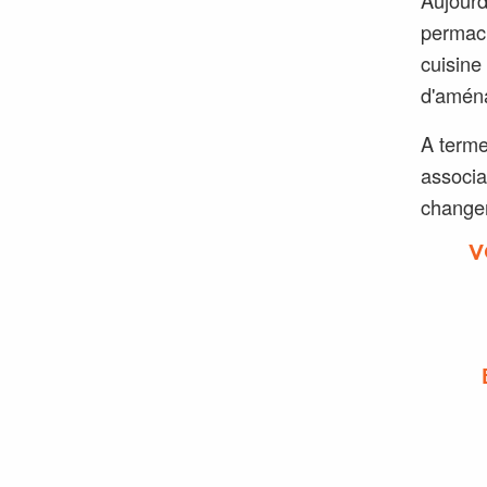
permacu
cuisine
d'amén
A terme
associa
change
V