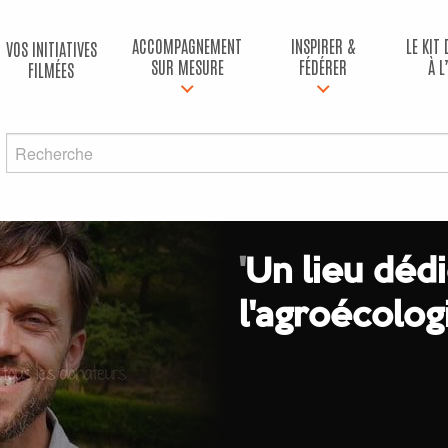
ACCOMPAGNEMENT
INSPIRER &
LE KIT
VOS INITIATIVES
SUR MESURE
FÉDÉRER
À L
FILMÉES
'
Un lieu dédi
l'agroécologi