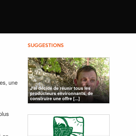
SUGGESTIONS
bes, une
J'ai décidé de réunir tous les
producteurs environnants, de
construire une offre [...]
plus
é en