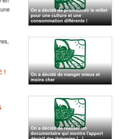
 une
On a décidé de promouvoir le millet
pour une culture et une
consommation différente !
res,
 !
On a décidé de manger mieux et
moins cher
S
On a décidé de réaliser un
documentaire qui montre l'apport
décisif des thérapies [...]