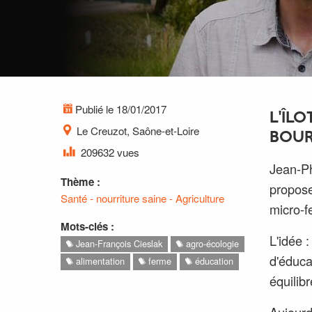
Publié le 18/01/2017
L'ÎL
Le Creuzot, Saône-et-Loire
BOU
209632 vues
Jean-Ph
Thème :
propose
Santé - nourriture saine - Agriculture
micro-f
Mots-clés :
L'idée 
Jean-François Cieslak
agro-écologie
d'éduca
alimentation
ferme
éducation
équilibr
Aujourd