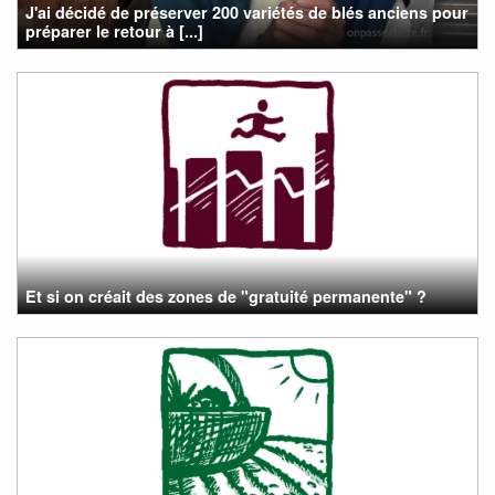
J'ai décidé de préserver 200 variétés de blés anciens pour
préparer le retour à [...]
Et si on créait des zones de "gratuité permanente" ?