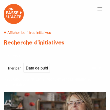
Afficher les filtres initiatives
Recherche d'initiatives
6
résultats
Trier par :
Résultat(s) pour
"lutte"
et
"contre"
et
"gaspillage"
et
"alimentaire"
: