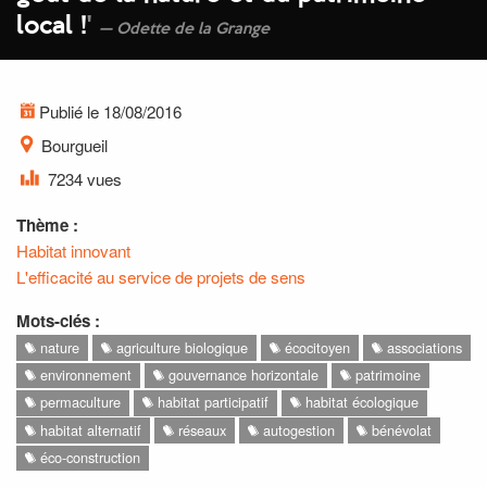
local !
'
Odette de la Grange
Publié le 18/08/2016
Bourgueil
7234 vues
Thème :
Habitat innovant
L'efficacité au service de projets de sens
Mots-clés :
nature
agriculture biologique
écocitoyen
associations
environnement
gouvernance horizontale
patrimoine
permaculture
habitat participatif
habitat écologique
habitat alternatif
réseaux
autogestion
bénévolat
éco-construction