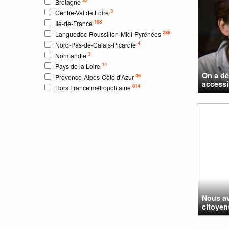
Bretagne
3
Centre-Val de Loire
108
Ile-de-France
288
Languedoc-Roussillon-Midi-Pyrénées
4
Nord-Pas-de-Calais-Picardie
3
Normandie
14
Pays de la Loire
On a dé
46
Provence-Alpes-Côte d'Azur
accessi
814
Hors France métropolitaine
Nous av
citoyen