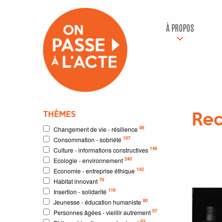
À PROPOS
THÈMES
Rec
86
Changement de vie - résilience
107
Consommation - sobriété
30
rés
149
Culture - informations constructives
240
Ecologie - environnement
142
Economie - entreprise éthique
Résultat
76
Habitat innovant
116
Insertion - solidarité
80
Jeunesse - éducation humaniste
57
Personnes âgées - vieillir autrement
83