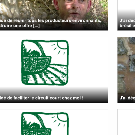
cidé de réunir tous les producteurs environnants,
J’ai dé
ruire une offre [...]
brésili
idé de faciliter le circuit court chez moi !
J'ai déc