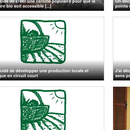
cidé de créer une cantine populaire pour que la
On déci
re bio soit accessible [...]
points 
cidé de développer une production locale et
J'ai dé
que en circuit court
sens p