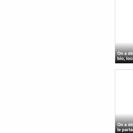
On a dé
bio, loc
On a dé
le parta