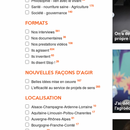
Philosophie - lien avec le vivant
170
Santé - nourriture saine - Agriculture
140
Société - gouvernance
FORMATS
561
Nos interviews
On a dé
36
Nos documentaires
propre f
108
Nos prestations vidéos
634
Ils agissent
93
Ils inventent
26
Ils disent Stop !
NOUVELLES FAÇONS D'AGIR
167
Belles idées mise en oeuvre
285
L'efficacité au service de projets de sens
LOCALISATION
J'ai dé
10
Alsace-Champagne-Ardenne-Lorraine
l'agroé
17
Aquitaine-Limousin-Poitou-Charentes
91
Auvergne-Rhônes-Alpes
17
Bourgogne-Franche-Comté
32