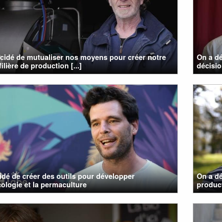
cidé de mutualiser nos moyens pour créer notre
On a dé
ilière de production [...]
décisi
cidé de créer des outils pour développer
On a dé
cologie et la permaculture
product