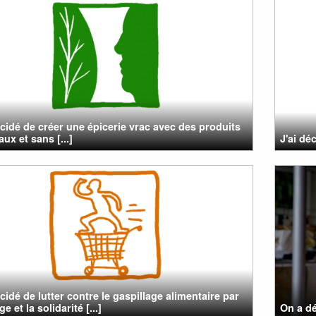
cidé de créer une épicerie vrac avec des produits
aux et sans [...]
J'ai dé
cidé de lutter contre le gaspillage alimentaire par
ge et la solidarité [...]
On a dé