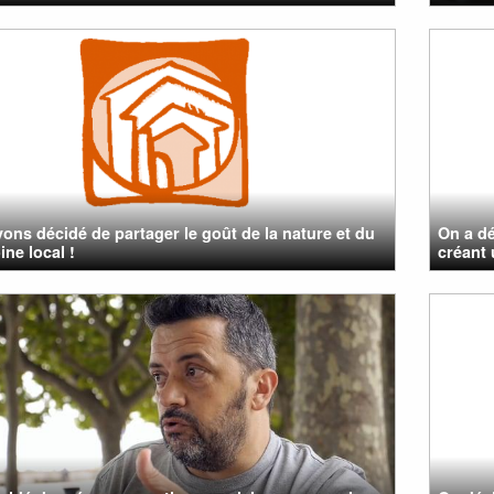
ons décidé de partager le goût de la nature et du
On a dé
ine local !
créant 