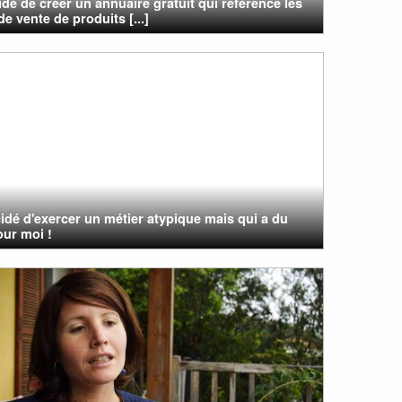
dé de créer un annuaire gratuit qui référence les
de vente de produits [...]
cidé d'exercer un métier atypique mais qui a du
our moi !