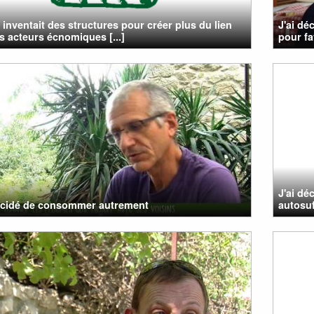
n inventait des structures pour créer plus du lien
J'ai dé
es acteurs écnomiques [...]
pour fav
J'ai dé
écidé de consommer autrement
autosuf