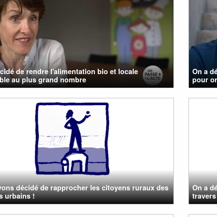
cidé de rendre l'alimentation bio et locale
On a dé
ble au plus grand nombre
pour or
ons décidé de rapprocher les citoyens ruraux des
On a dé
s urbains !
travers