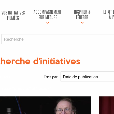
ACCOMPAGNEMENT
INSPIRER &
LE KIT
VOS INITIATIVES
SUR MESURE
FÉDÉRER
À L
FILMÉES
herche d'initiatives
ultats
Trier par :
(s) pour
"produits"
et
"locaux"
: