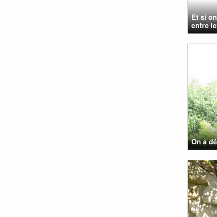
Et si o
entre l
On a d