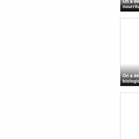
On a dé
nourritu
On a dé
biologi