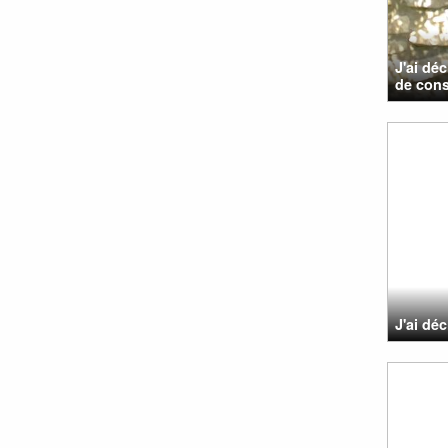
J'ai dé
de const
J'ai déc